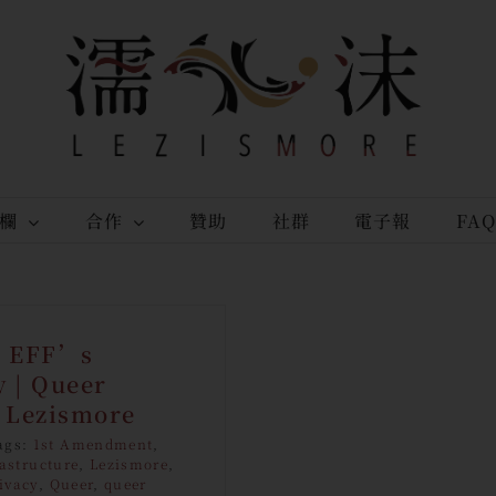
欄
合作
贊助
社群
電子報
FA
n EFF’s
y | Queer
, Lezismore
ags:
1st Amendment
,
astructure
,
Lezismore
,
ivacy
,
Queer
,
queer