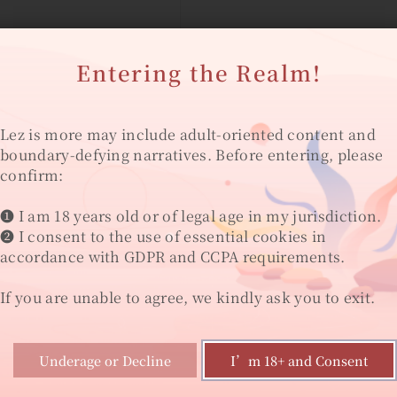
Entering the Realm!
itorial framing for
ely series, tracing
independent queer
Lez is more may include adult-oriented content and
wan—approaches
boundary-defying narratives. Before entering, please
platform governance,
confirm:
existing outside
tention-driven
❶ I am 18 years old or of legal age in my jurisdiction.
❷ I consent to the use of essential cookies in
accordance with GDPR and CCPA requirements.
0
If you are unable to agree, we kindly ask you to exit.
Underage or Decline
I’m 18+ and Consent