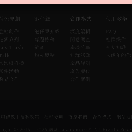
特色原創
泡仔聲
合作模式
使用教學
駐站創作
泡仔聲介紹
深度編輯
FAQ
花絮系列
專題特稿
問卷調查
社群操作
Les Trash
雜音
座談分享
交友知識
Talk
炮灰觀點
社群活動
未成年的你
泡泡機推播
產品評測
徵件活動
廣告版位
跨界合作
合作案例
使用條款
｜
隱私政策
｜
社群守則
｜
聯絡我們
｜
合作模式
｜
網站地
right © 2015 –
2026 濡沫 Lez is more®. All Rights Rese