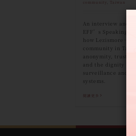
community
,
Taiwan
An interview and ed
EFF’s Speaking Fre
how Lezismore—an 
community in Tai
anonymity, trust, 
and the dignity of 
surveillance and at
systems.
閱讀更多