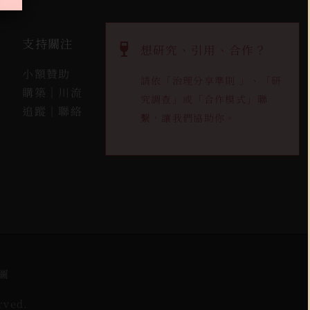
支持關注
想研究、引用、合作？
小額贊助
請依「
治理分享準則
」、「
研
購築｜川流
究調查
」或「
合作模式
」聯
追蹤｜聯絡
繫，讓我們協助你。
圖
rved.