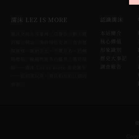
濡沫 LEZ IS MORE
認識濡沫
本站簡介
關注女同志等臺灣／亞裔性少數主體
核心價值
的獨立網站。秉持情慾友善，自由展
形象識別
現異樣，廣納多元。不懼汙名、恐嚇
歷史大事記
與壓迫，踰越性別角色疆界，勇於開
調查報告
拓──濡沫 Lez is more 由此誕生
──從相濡以沫，游往相忘於江湖的
自由。
Copy