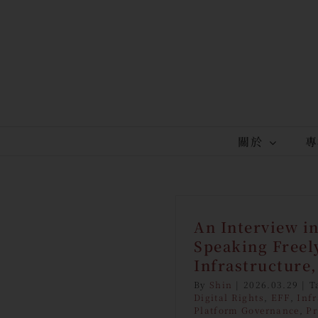
Skip
to
content
關於
專
An Interview i
Speaking Freel
Infrastructure
By
Shin
|
2026.03.29
|
T
Digital Rights
,
EFF
,
Infr
Platform Governance
,
Pr