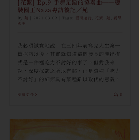
[花絮] Ep.9 手舞足蹈的協奏曲──變
裝國王Naza專訪後記／苑
By
苑
|
2021.03.09
|
Tags:
假面遊行
,
花絮
,
苑
,
變裝
國王
我必須誠實地說，在三四年前寫完人生第一
篇採訪以後，其實就知道這個漫長的產出模
式是一件極吃力不討好的事了。但對我來
說，深度採訪之所以有趣，正是這種「吃力
不討好」的細節具有某種難以取代的意義。
閱讀更多
0