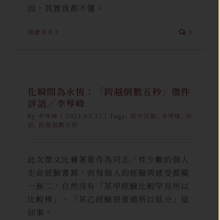
因，其實我都不懂。
閱讀更多
0
化瞬間為永恆：「跨越倒數五秒」徵件
評語／李琴峰
By
李琴峰
|
2021.03.17
|
Tags:
徵件活動
,
李琴峰
,
評
語
,
跨越倒數五秒
此次徵文比賽著重作為同志／性少數的個人
生命經驗書寫，而每個人的經驗與感受都獨
一無二，自然沒有「某甲經驗比較罕見所以
比較棒」、「某乙經驗很普通所以低分」這
回事。