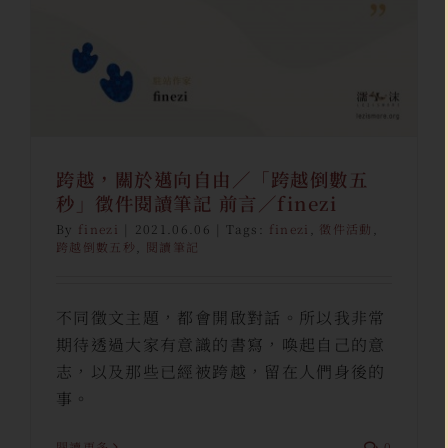
finezi
跨界合作｜徵件活動
駐站創作
跨越，關於邁向自由／「跨越倒數五
秒」徵件閱讀筆記 前言／finezi
By
finezi
|
2021.06.06
|
Tags:
finezi
,
徵件活動
,
跨越倒數五秒
,
閱讀筆記
不同徵文主題，都會開啟對話。所以我非常
期待透過大家有意識的書寫，喚起自己的意
志，以及那些已經被跨越，留在人們身後的
事。
閱讀更多
0