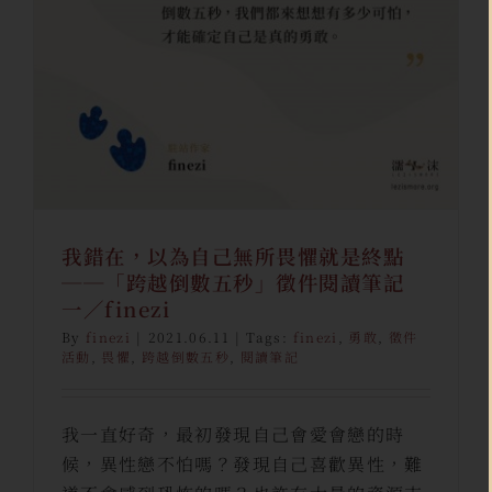
終點──「跨越倒數五秒」徵件
閱讀筆記 一／finezi
finezi
跨界合作｜徵件活動
駐站創作
我錯在，以為自己無所畏懼就是終點
──「跨越倒數五秒」徵件閱讀筆記
一／finezi
By
finezi
|
2021.06.11
|
Tags:
finezi
,
勇敢
,
徵件
活動
,
畏懼
,
跨越倒數五秒
,
閱讀筆記
我一直好奇，最初發現自己會愛會戀的時
候，異性戀不怕嗎？發現自己喜歡異性，難