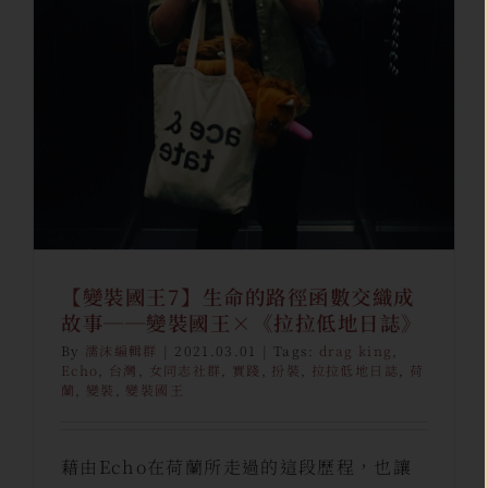
【變裝國王7】生命的路徑函數交
織成故事──變裝國王×《拉拉
低地日誌》
泡仔聲
泡仔聲｜專題特稿
編輯群
【變裝國王7】生命的路徑函數交織成
故事──變裝國王×《拉拉低地日誌》
By
濡沫編輯群
|
2021.03.01
|
Tags:
drag king
,
Echo
,
台灣
,
女同志社群
,
實踐
,
扮裝
,
拉拉低地日誌
,
荷
蘭
,
變裝
,
變裝國王
藉由Echo在荷蘭所走過的這段歷程，也讓