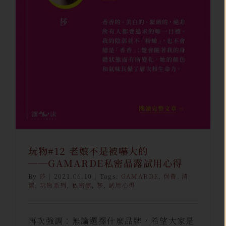
玩物#12 老娘不是被嚇大的
──GAMARDE私密晶露試用心
得
玩物
莎
駐站創作
玩物#12 老娘不是被嚇大的
──GAMARDE私密晶露試用心得
By
莎
|
2021.06.10
|
Tags:
GAMARDE
,
保養
,
清
潔
,
玩物系列
,
私密處
,
莎
,
試用心得
再次強調：無論選擇什麼品牌，希望大家是