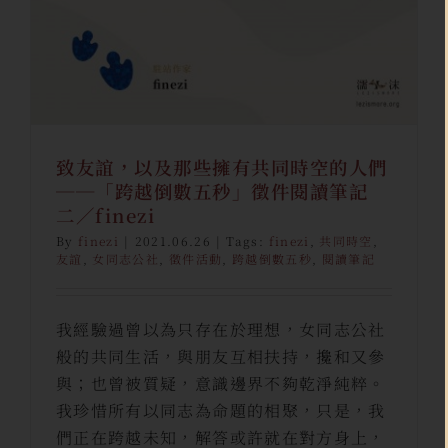
致友誼，以及那些擁有共同時空的人們
──「跨越倒數五秒」徵件閱讀筆記
二／finezi
By
finezi
|
2021.06.26
|
Tags:
finezi
,
共同時空
,
友誼
,
女同志公社
,
徵件活動
,
跨越倒數五秒
,
閱讀筆記
我經驗過曾以為只存在於理想，女同志公社
般的共同生活，與朋友互相扶持，攙和又參
與；也曾被質疑，意識邊界不夠乾淨純粹。
我珍惜所有以同志為命題的相聚，只是，我
們正在跨越未知，解答或許就在對方身上，