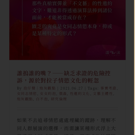
控訴，源於對拉子情慾文化的輕
忽
泡仔聲
泡仔聲｜炮灰觀點
誰摀誰的嘴？——缺乏求證的危險控
訴，源於對拉子情慾文化的輕忽
By
泡仔聲｜炮灰觀點
|
2021.06.27
|
Tags:
事實考證
,
女同志情慾
,
女女約泡
,
徵姦
,
性邀約文化
,
文藝主體性
,
炮灰觀點
,
白不泡
,
研究倫理
如果不去追尋情慾處處埋藏的蹤跡，理解不
同人群展演的選擇，而需讓某種形式浮上大