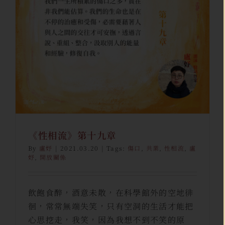
《性相流》第十九章
盧妤
駐站創作
《性相流》第十九章
By
盧妤
|
2021.03.20
|
Tags:
傷口
,
共業
,
性相流
,
盧
妤
,
開放關係
飲飽食醉，酒意未散，在科學館外的空地徘
徊，常常無端失笑，只有空洞的生活才能把
心思挖走，我笑，因為我想不到不笑的原