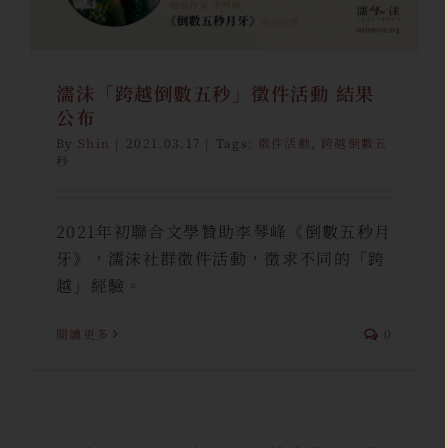
濡沫「跨越倒數五秒」徵件活動 結果
公布
By
Shin
|
2021.03.17
|
Tags:
徵件活動
,
跨越倒數五
秒
2021年初聯合文學贊助李琴峰《倒數五秒月
牙》，濡沫社群徵件活動，徵求不同的「跨
越」經驗。
閱讀更多
0