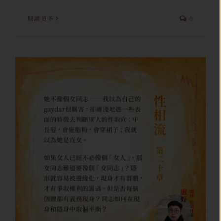
閱讀更多
0
《性相流》第二十章
盧妤
駐站創作