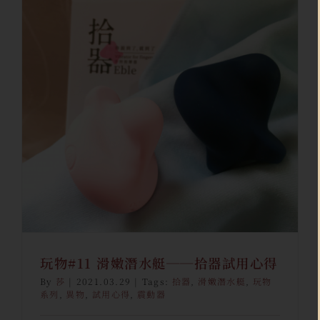
玩物#11 滑嫩潛水艇──拾器試
用心得
玩物
莎
駐站創作
玩物#11 滑嫩潛水艇──拾器試用心得
By
莎
|
2021.03.29
|
Tags:
拾器
,
滑嫩潛水艇
,
玩物
系列
,
異物
,
試用心得
,
震動器