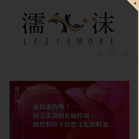
Skip
to
content
誰摀誰的嘴？——缺乏求證的危險