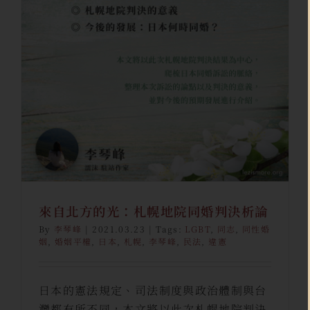
來自北方的光：札幌地院同婚判
決析論
李琴峰
駐站創作
來自北方的光：札幌地院同婚判決析論
By
李琴峰
|
2021.03.23
|
Tags:
LGBT
,
同志
,
同性婚
姻
,
婚姻平權
,
日本
,
札幌
,
李琴峰
,
民法
,
違憲
日本的憲法規定、司法制度與政治體制與台
灣都有所不同，本文將以此次札幌地院判決