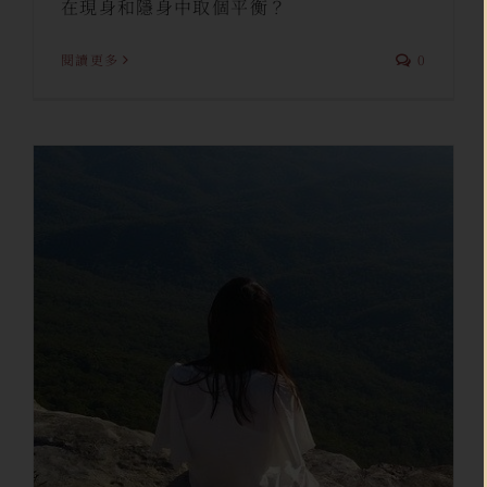
在現身和隱身中取個平衡？
閱讀更多
0
【李琴峰專訪2】不絕對的寫作：
0與1之間的游移與緩衝
泡仔聲
泡仔聲｜專題特稿
編輯群