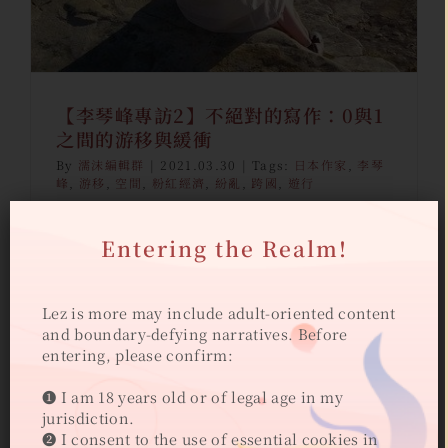
【李琴峰專訪2】不絕對的寫作：0與1
之間的游移與緩衝
By
濡沫編輯群
|
2021.03.30
|
Tags:
日本作家
,
李琴
峰
,
游移
,
空間
,
粉紅經濟
,
紛亂
,
跨國
,
遊行
Entering the Realm!
各形各色的人同時存於一空間，造就了空間
的紛亂，也正是因為有種種紛亂的空間，才
能讓各種歧異性存在。
Lez is more may include adult-oriented content
and boundary-defying narratives. Before
entering, please confirm:
閱讀更多
0
❶ I am 18 years old or of legal age in my
jurisdiction.
❷ I consent to the use of essential cookies in