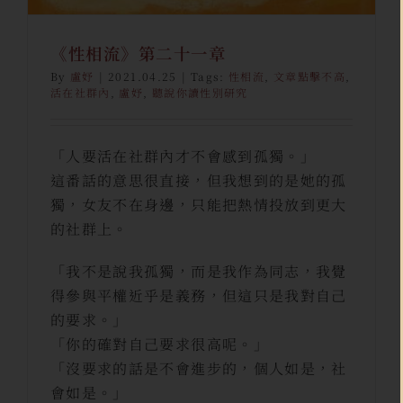
《性相流》第二十一章
By
盧妤
|
2021.04.25
|
Tags:
性相流
,
文章點擊不高
,
活在社群內
,
盧妤
,
聽說你讀性別研究
「人要活在社群內才不會感到孤獨。」
這番話的意思很直接，但我想到的是她的孤
獨，女友不在身邊，只能把熱情投放到更大
的社群上。
「我不是說我孤獨，而是我作為同志，我覺
得參與平權近乎是義務，但這只是我對自己
的要求。」
「你的確對自己要求很高呢。」
「沒要求的話是不會進步的，個人如是，社
會如是。」