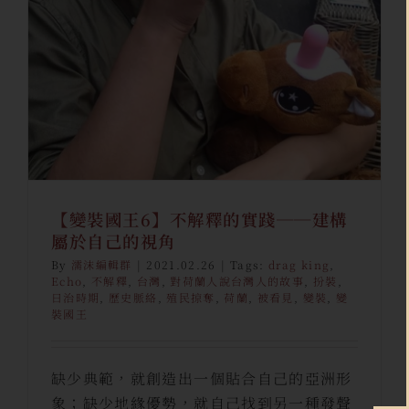
泡仔聲
泡仔聲｜專題特稿
編輯群
【變裝國王6】不解釋的實踐──建構
屬於自己的視角
By
濡沫編輯群
|
2021.02.26
|
Tags:
drag king
,
Echo
,
不解釋
,
台灣
,
對荷蘭人說台灣人的故事
,
扮裝
,
日治時期
,
歷史脈絡
,
殖民掠奪
,
荷蘭
,
被看見
,
變裝
,
變
裝國王
缺少典範，就創造出一個貼合自己的亞洲形
象；缺少地緣優勢，就自己找到另一種發聲