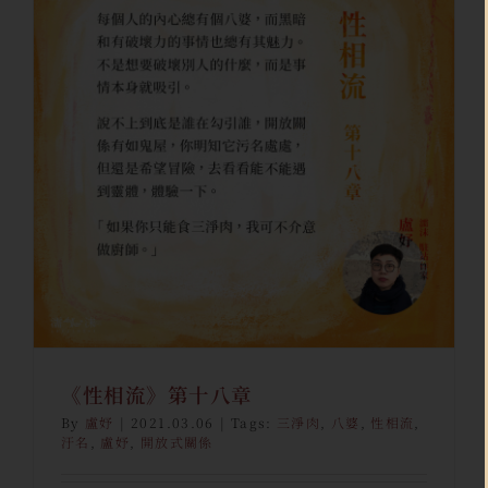
《性相流》第十八章
盧妤
駐站創作
《性相流》第十八章
By
盧妤
|
2021.03.06
|
Tags:
三淨肉
,
八婆
,
性相流
,
汙名
,
盧妤
,
開放式關係