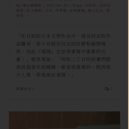
By
濡沫編輯群
|
2021.03.30
|
Tags:
女同志
,
女同志
情慾
,
拉子酒吧
,
日本
,
李琴峰
,
社群據點
,
線上交友
,
被
看見
「在目前的日本文學作品中，提及同志的作
品雖有，卻少有提及同志的社群和凝聚場
所，因此『場域』也是我書寫中重要的元
素。」她笑著說：「例如二丁目的前輩們跟
我談起當年的種種，都是很重要的。既然很
少人寫，那我更必須寫。」
閱讀更多
0